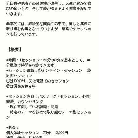
分自身や他者との関係性が改善し、人生が豊かで喜
びの多いもの、そして愛が深まるよう探求を深めて
いきます。
基本的には、継続的な関係性の中で、癒しと成長に
取り組む内容となっていますが、単発でのセッショ
ンも行っています。
​【概要】
●時間：1セッション：60分 (60分を基本として、30
分単位で時間を指定できます)
●セッション形態：①オンライン・セッション ②
対面セッション
①はZOOM、又は電話でのセッション
②は現在お休み中
●セッション内容：パスワーク・セッション、心理
療法、カウンセリング
・現在直面している課題・問題
・特定のテーマを決めて取り組むテーマ別セッショ
ン
●料金：
個人体験セッション 75分 12,000円