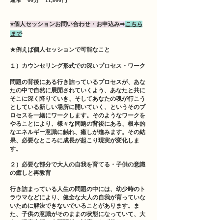
通常 60分 11,000円
⭐️個人セッションお問い合わせ・お申込み
➡
こちら
まで
★例えば個人セッションで可能なこと
１）カウンセリング形式での深いプロセス・ワーク
問題の背後にある行き詰っているプロセスが、あな
たの中で自然に展開されていくよう、あなたと共に
そこに深く降りていき、そしてあなたの魂が行こう
としている新しい場所に開いていく、というそのプ
ロセスを一緒にワークします。そのようなワークを
やることにより、様々な問題の背後にある、根本的
なエネルギー意識に触れ、癒しが進みます。その結
果、必要なところに成長が起こり現実が変化しま
す。
２）必要な部分で大人の自我を育てる・子供の意識
の癒しと再教育
行き詰まっている人生の問題の中には、幼少時のト
ラウマなどにより、健全な大人の自我が育っていな
いために解決できないでいることがあります。ま
た、子供の意識がそのままの状態になっていて、大