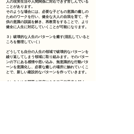
人の現実生活や人間関係に対応できず苦しんでいる
ことがあります。
そのような場合には、必要な子どもの意識の癒しの
ためのワークを行い、健全な大人の自我を育て、子
供の意識の誤認を解き、再教育をすることで、より
健全に人生に対応していくことが可能になります。
３）破壊的な人生のパターンを癒す(混乱していると
ころを整理していく）
どうしても自分の人生の領域で破壊的なパターンを
繰り返してしまう領域に取り組みます。そのパター
ンの下にある感情や思い込み、無意識的な行動パタ
ーンを意識化し、必要な癒しの場所に触れていくこ
とで、新しい建設的なパターンを作っていきます。
４）あらゆる問題の根底にある二元的思考を解く
大きな問題から小さな問題まで、あらゆる問題の根
底には二元的思考があると言われています。二元的
思考により人生に、選択に、人間関係に、混乱や行
き詰まり、滞りが起きます。そして人それぞれに二
元的思考の傾向があります。セッションの中では、
二元的思考に陥っている場所をあなたと共に見つけ
ていき、そこで考えられる統合的思考を探していき
ます。それにより、混乱が解け、新たな流れを人生
に創り出していきます。