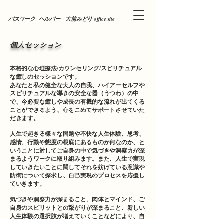
パスワーク ヘルパー 大前みどり office site
個人セッション
本格的な心理療法/カウンセリング/スピリチュアル
な癒しのセッションです。
あなたと私の健全な大人の自我、ハイアーセルフや
スピリチュアルな導きの安全な器（うつわ）の中
で、今必要な癒しや成長の有機的な流れが出てくる
ことができるよう、心をこめてサポートさせていた
だきます。
人生で起きる様々な問題や不快な人生体験、思考、
感情、行動や態度の根底にあるものが何なのか、と
いうことに対してご自身の中で気づきや洞察力が深
まるようワークに取り組みます。また、人生で実現
していきたいことに関してそれを妨げている意識や
防衛について探求し、自己実現のプロセスを応援し
ていきます。
気づきや洞察力が深まること、肉体とマインド、ご
自身のスピリットとの繋がりが深まること、新しい
人生体験の選択肢が増えていくことなどにより、自